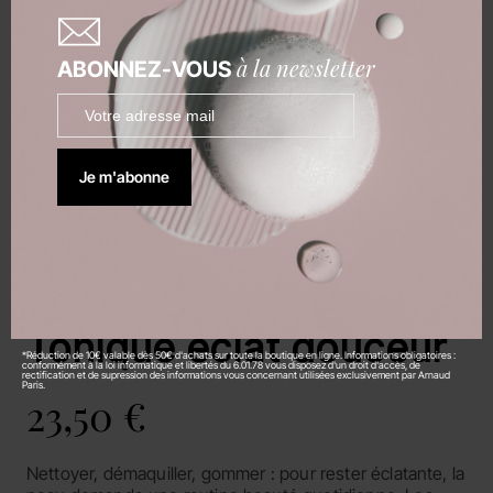
à la newsletter
ABONNEZ-VOUS
Je m'abonne
Rituel visage
à l'eau de rose
Tonique éclat douceur
*Réduction de 10€ valable dès 50€ d'achats sur toute la boutique en ligne. Informations obligatoires :
conformément à la loi informatique et libertés du 6.01.78 vous disposez d'un droit d'accès, de
rectification et de supression des informations vous concernant utilisées exclusivement par Arnaud
Paris.
23,50 €
Nettoyer, démaquiller, gommer : pour rester éclatante, la