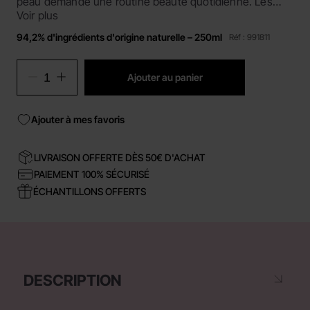
peau demande une routine beauté quotidienne. Les
soins RITUEL VISAGE, adaptés à tous les types de
Voir plus
peaux, proposent des gestes à effectuer en toute
94,2% d'ingrédients d'origine naturelle – 250ml
Réf : 991811
simplicité. Souriez, vous avez trouvé le rituel idéal !
Ajouter au panier
Ajouter à mes favoris
LIVRAISON OFFERTE DÈS 50€ D'ACHAT
PAIEMENT 100% SÉCURISÉ
ÉCHANTILLONS OFFERTS
DESCRIPTION