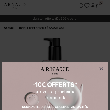
Livraison offerte dès 50€ d'achat
à l'eau de rose
Accueil
–
Tonique éclat douceur
-10€ OFFERTS*
sur votre prochaine
commande
NOUVEAUTÉS • OFFRES EXCLUSIVES • ACTUALITÉS