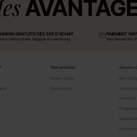
es
AVANTAG
RAISON GRATUITE DÈS 50€ D'ACHAT
PAIEMENT 100
rance métropolitaine, Belgique et Luxembourg
Visa, Mastercard, 
?
Nos produits
Service c
Soins visage
Mon com
aris
Soins corps
Contacte
Livraison
Programme
Question
Formulair