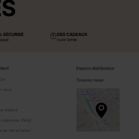
ES
% SÉCURISÉ
DES CADEAUX
Paypal
toute l’année
lient
Espace distributeur
pte
Trouvez nous
z-nous
 fidélité
s réponses (FAQ)
e de rétractation