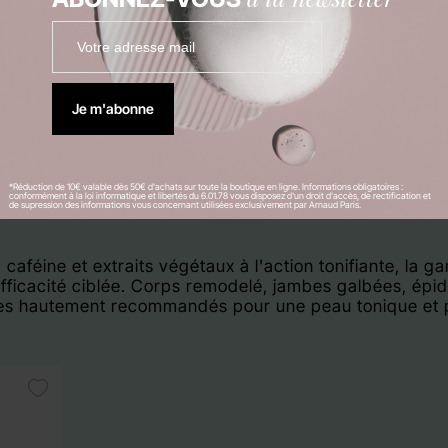
Je m'abonne
*Réduction de 10€ valable dès 50€ d'achats sur toute la boutique en ligne. Informations obligatoires :
conformément à la loi informatique et libertés du 6.01.78 vous disposez d'un droit d'accès, de rectification et
de supression des informations vous concernant utilisées exclusivement par Arnaud Paris.
caféine et extraits végétaux à l'action tonifiante, 
efficacité ciblée. Corps remodelé, jambes galbées, épi
es hautement recommandés pour une peau tonique et pl