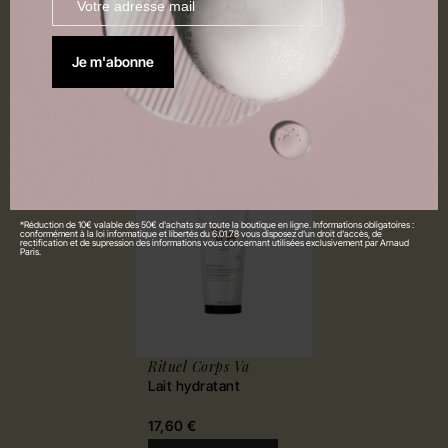
réparateur laisse un voile de douceur sur la
peau. Ses notes chaudes de vanille,
délicieusement addictives en ont fait un soin
Je m'abonne
iconique !
Bestseller
Nouveauté
*Réduction de 10€ valable dès 50€ d'achats sur toute la boutique en ligne. Informations obligatoires :
conformément à la loi informatique et libertés du 6.01.78 vous disposez d'un droit d'accès, de
rectification et de supression des informations vous concernant utilisées exclusivement par Arnaud
Paris.
Rituel Corps Va
Lait hydratant
17,60 €