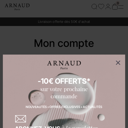
Cookies management panel
Livraison offerte dès 50€ d'achat
Mon compte
Je me connecte
E-mail
-10€ OFFERTS*
sur votre prochaine
commande
Mot de passe
NOUVEAUTÉS • OFFRES EXCLUSIVES • ACTUALITÉS
Mot de passe oublié ?