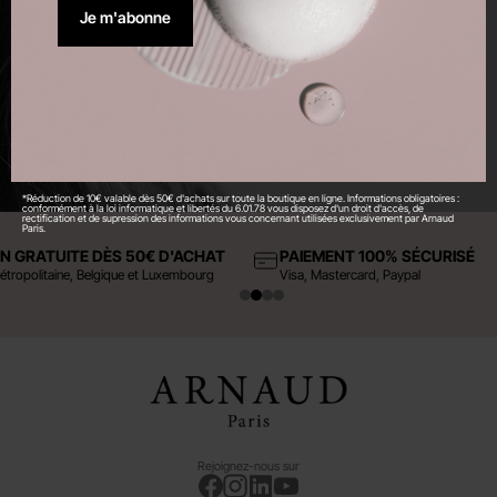
Je m'abonne
Confirmer
*Réduction de 10€ valable dès 50€ d'achats sur toute la boutique en ligne. Informations obligatoires :
conformément à la loi informatique et libertés du 6.01.78 vous disposez d'un droit d'accès, de
rectification et de supression des informations vous concernant utilisées exclusivement par Arnaud
Paris.
ON GRATUITE DÈS 50€ D'ACHAT
PAIEMENT 100% SÉCURISÉ
étropolitaine, Belgique et Luxembourg
Visa, Mastercard, Paypal
Rejoignez-nous sur