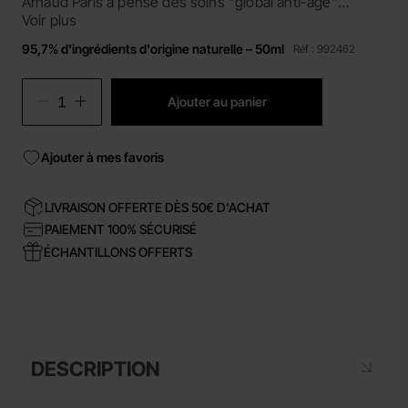
Arnaud Paris a pensé des soins "global anti-âge"
précieux concentrés en extraits de perle et de caviar.
Voir plus
Des actifs revitalisants d'exception pour sublimer,
95,7% d'ingrédients d'origine naturelle – 50ml
Réf : 992462
rajeunir l'aspect de la peau et retarder le vieillissement
cutané.
Ajouter au panier
Ajouter à mes favoris
LIVRAISON OFFERTE DÈS 50€ D'ACHAT
PAIEMENT 100% SÉCURISÉ
ÉCHANTILLONS OFFERTS
DESCRIPTION