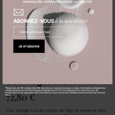
NOUVEAUTÉS • OFFRES EXCLUSIVES • ACTUALITÉS
à la newsletter
ABONNEZ-VOUS
Je m'abonne
Perle & Caviar
à l'extrait de perle et de caviar
Soin régénérant nuit
*Réduction de 10€ valable dès 50€ d'achats sur toute la boutique en ligne. Informations obligatoires :
conformément à la loi informatique et libertés du 6.01.78 vous disposez d'un droit d'accès, de
72,80 €
rectification et de supression des informations vous concernant utilisées exclusivement par Arnaud
Paris.
Pour corriger tous les signes de l'âge et révéler le teint,