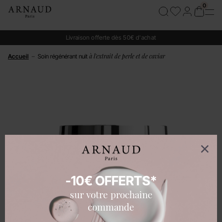
Cookies management panel
Livraison offerte dès 50€ d'achat
à l'extrait de perle et de caviar
Accueil
–
Soin régénérant nuit
-10€ OFFERTS*
sur votre prochaine
commande