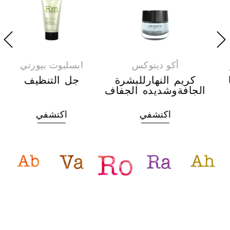
أكو ديتوكس
ابسليوت بيورتي
كريم النهارللبشرة
جل التنظيف
الجافةوشديده الجفاف
اكتشفي
اكتشفي