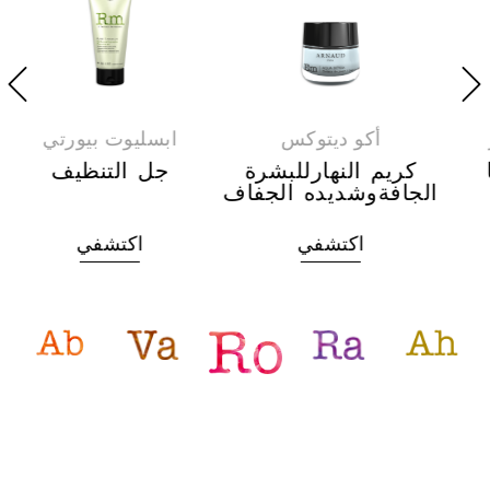
أكو ديتوكس
ابسليوت بيورتي
كريم النهارللبشرة
جل التنظيف
الجافةوشديده الجفاف
اكتشفي
اكتشفي