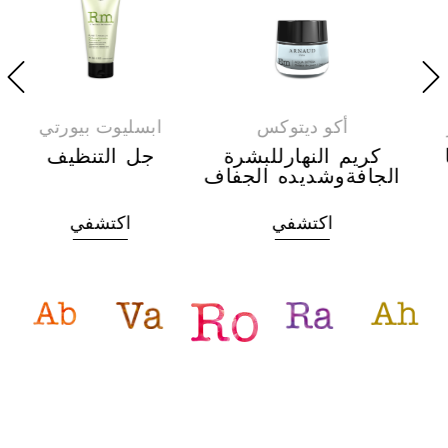
أكو ديتوكس
ابسليوت بيورتي
كريم النهارللبشرة
جل التنظيف
الجافةوشديده الجفاف
اكتشفي
اكتشفي