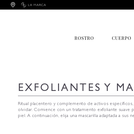
Cookies management panel
LA MARCA
ROSTRO
CUERPO
EXFOLIANTES Y MA
Ritual placentero y complemento de activos específicos, 
olvidar. Comience con un tratamiento exfoliante suave pa
piel. A continuación, elija una mascarilla adaptada a sus 