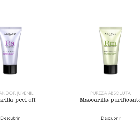
ANDOR JUVENIL
PUREZA ABSOLUTA
rilla peel-off
Mascarilla purificant
Descubrir
Descubrir