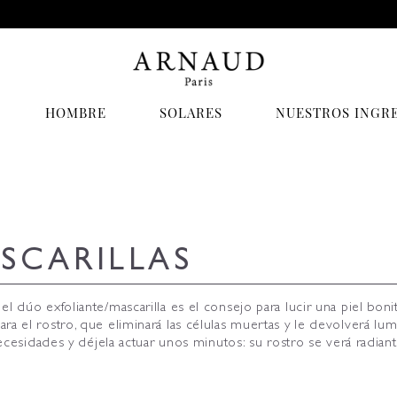
HOMBRE
SOLARES
NUESTROS INGR
SCARILLAS
el dúo exfoliante/mascarilla es el consejo para lucir una piel bo
ra el rostro, que eliminará las células muertas y le devolverá lu
necesidades y déjela actuar unos minutos: su rostro se verá radiant